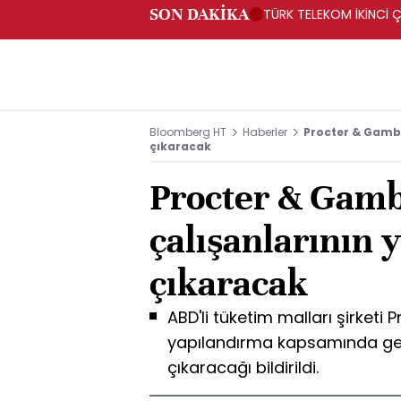
SON DAKİKA
TÜRK TELEKOM İKİNCİ Ç
Bloomberg HT
Haberler
Procter & Gamble
çıkaracak
Procter & Gamb
çalışanlarının y
çıkaracak
ABD'li tüketim malları şirket
yapılandırma kapsamında gelece
çıkaracağı bildirildi.