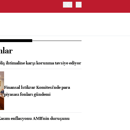
ABD HAZİNE BAKANLIĞI'NIN
nlar
eliş ihtimaline karşı korunma tavsiye ediyor
Finansal İstikrar Komitesi'nde para
piyasası fonları gündemi
 Kasım enflasyonu AMB'nin duruşunu