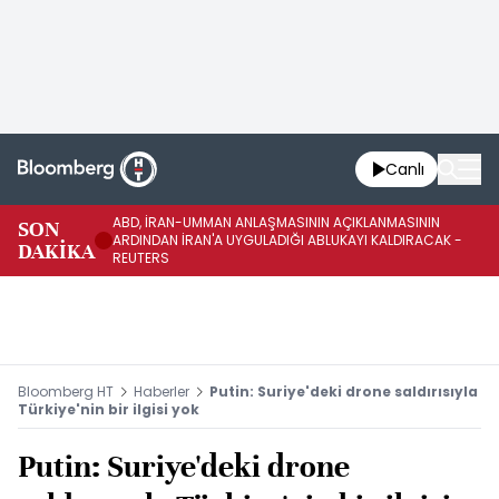
Canlı
ABD, İRAN-UMMAN ANLAŞMASININ AÇIKLANMASININ
AB
SON
ARDINDAN İRAN'A UYGULADIĞI ABLUKAYI KALDIRACAK -
GE
DAKİKA
REUTERS
UY
Bloomberg HT
Haberler
Putin: Suriye'deki drone saldırısıyla
Türkiye'nin bir ilgisi yok
Putin: Suriye'deki drone