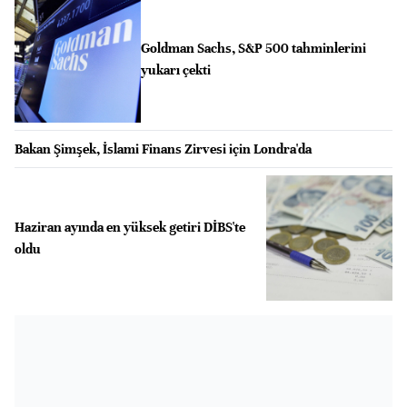
Goldman Sachs, S&P 500 tahminlerini
yukarı çekti
Bakan Şimşek, İslami Finans Zirvesi için Londra'da
Haziran ayında en yüksek getiri DİBS'te
oldu