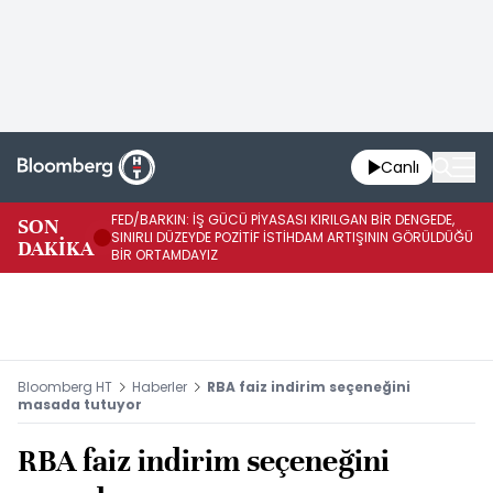
Canlı
FED/BARKIN: İŞ GÜCÜ PİYASASI KIRILGAN BİR DENGEDE,
SON
İŞ
SINIRLI DÜZEYDE POZİTİF İSTİHDAM ARTIŞININ GÖRÜLDÜĞÜ
DAKİKA
SÜ
BİR ORTAMDAYIZ
Bloomberg HT
Haberler
RBA faiz indirim seçeneğini
masada tutuyor
RBA faiz indirim seçeneğini