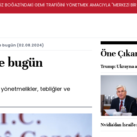
Z BOĞAZI'NDAKİ GEMİ TRAFİĞİNİ YÖNETMEK AMACIYLA "MERKEZİ Bİ
R -FARS HABER AJANSI
e bugün (02.08.2024)
Öne Çıka
e bugün
Trump: Ukrayna an
önetmelikler, tebliğler ve
Nvidia'dan İsrail'e