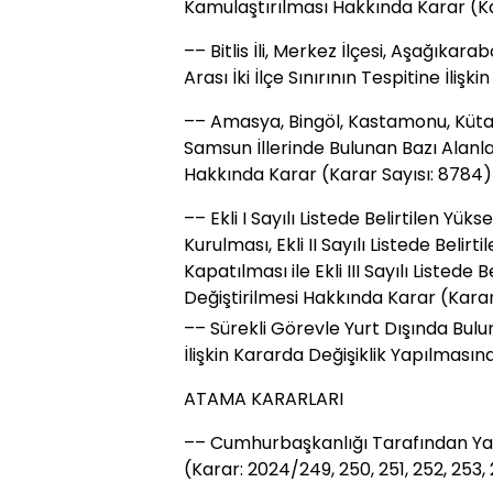
Kamulaştırılması Hakkında Karar (Ka
–– Bitlis İli, Merkez İlçesi, Aşağıkara
Arası İki İlçe Sınırının Tespitine İlişk
–– Amasya, Bingöl, Kastamonu, Kütah
Samsun İllerinde Bulunan Bazı Alanla
Hakkında Karar (Karar Sayısı: 8784)
–– Ekli I Sayılı Listede Belirtilen Yük
Kurulması, Ekli II Sayılı Listede Belir
Kapatılması ile Ekli III Sayılı Listede 
Değiştirilmesi Hakkında Karar (Karar
–– Sürekli Görevle Yurt Dışında Bu
İlişkin Kararda Değişiklik Yapılmasın
ATAMA KARARLARI
–– Cumhurbaşkanlığı Tarafından Ya
(Karar: 2024/249, 250, 251, 252, 253,