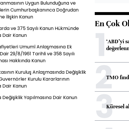
lanmasının Uygun Bulunduğuna ve
kliklerin Cumhurbaşkanınca Doğrudan
e İlişkin Kanun
En Çok O
1
nlarda ve 375 Sayılı Kanun Hükmünde
a Dair Kanun
‘ABD’yi s
afiyetleri Umumî Anlaşmasına Ek
değerlen
r 29/8/1961 Tarihli ve 358 Sayılı
2
lması Hakkında Kanun
sının Kuruluş Anlaşmasında Değişiklik
TMO fındık
 Guvernörler Kurulu Kararlarının
 Dair Kanun
3
Değişiklik Yapılmasına Dair Kanun
Küresel a