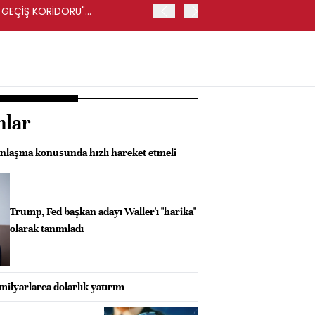
R GEÇİŞ KORİDORU"
İRAN-UMMAN ANLAŞMASI K
FARS HABER AJANSI
nlar
laşma konusunda hızlı hareket etmeli
Trump, Fed başkan adayı Waller'ı "harika"
olarak tanımladı
 milyarlarca dolarlık yatırım