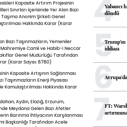
4
sleri Kapasite Artırım Projesinin
Yabancı h
ri Sınırları İçerisinde Yer Alan Bazı
döndü
ol Taşıma Anonim Şirketi Genel
tırılması Hakkında Karar (Karar
5
nan Bazı Taşınmazların, Yemeniler
Trump'ın 
i, Mahremiye Camii ve Habib-i Neccar
iddiası
Vakıflar Genel Müdürlüğü Tarafından
6
ar (Karar Sayısı: 8780)
sinin Kapasite Artışının Sağlanması
Avrupa'da
zı Taşınmazların Enerji Piyasası
 Kamulaştırılması Hakkında Karar
7
ahan, Aydın, Elazığ, Erzurum,
FT: Warsh
inde Meydana Gelen Bazı Afetler
artırımın
erin Barınma İhtiyacının Karşılanması
mi Başkanlığı Tarafından Acele