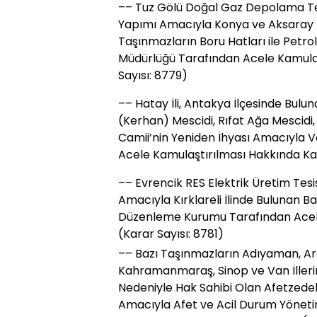
–– Tuz Gölü Doğal Gaz Depolama Tesi
Yapımı Amacıyla Konya ve Aksaray İlle
Taşınmazların Boru Hatları ile Petr
Müdürlüğü Tarafından Acele Kamulaş
Sayısı: 8779)
–– Hatay İli, Antakya İlçesinde Bulu
(Kerhan) Mescidi, Rıfat Ağa Mescid
Camii’nin Yeniden İhyası Amacıyla 
Acele Kamulaştırılması Hakkında Kar
–– Evrencik RES Elektrik Üretim Tesi
Amacıyla Kırklareli İlinde Bulunan Ba
Düzenleme Kurumu Tarafından Acele
(Karar Sayısı: 8781)
–– Bazı Taşınmazların Adıyaman, Ard
Kahramanmaraş, Sinop ve Van İller
Nedeniyle Hak Sahibi Olan Afetzedel
Amacıyla Afet ve Acil Durum Yöneti