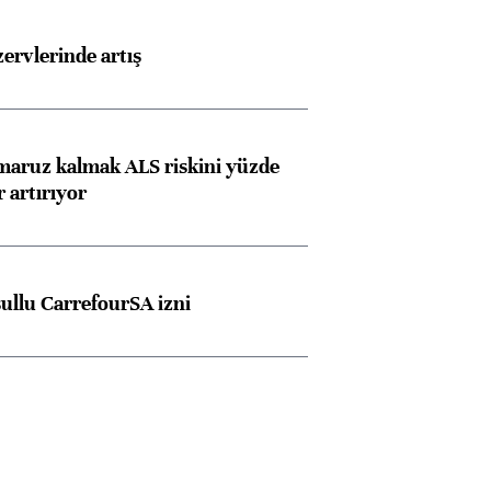
rvlerinde artış
 maruz kalmak ALS riskini yüzde
 artırıyor
şullu CarrefourSA izni