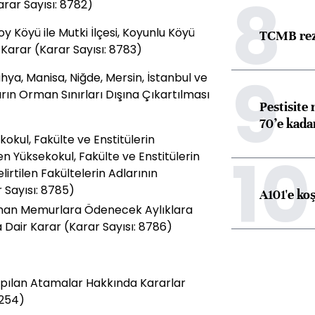
8
rar Sayısı: 8782)
boy Köyü ile Mutki İlçesi, Koyunlu Köyü
TCMB reze
in Karar (Karar Sayısı: 8783)
9
ya, Manisa, Niğde, Mersin, İstanbul ve
rın Orman Sınırları Dışına Çıkartılması
Pestisite
70’e kadar
sekokul, Fakülte ve Enstitülerin
10
tilen Yüksekokul, Fakülte ve Enstitülerin
Belirtilen Fakültelerin Adlarının
 Sayısı: 8785)
A101'e ko
lunan Memurlara Ödenecek Aylıklara
a Dair Karar (Karar Sayısı: 8786)
pılan Atamalar Hakkında Kararlar
 254)