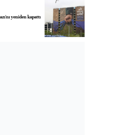
zı'nı yeniden kapattı