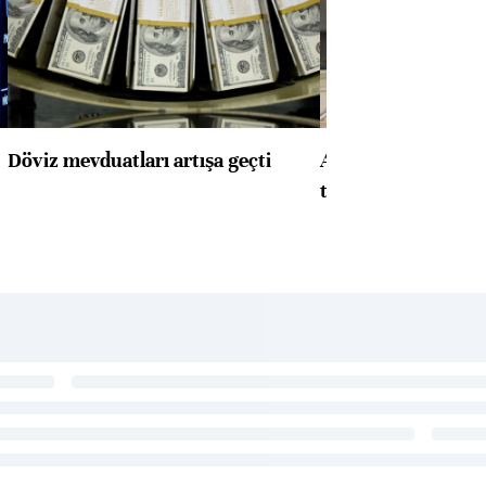
Döviz mevduatları artışa geçti
ABD'de konut başla
toparlandı