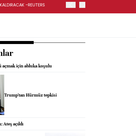
 KALDIRACAK -REUTERS
ABD DIŞİŞLERİ BAKANLIĞI
UYGULANACAK
nlar
 açmak için abluka koşulu
Trump'tan Hürmüz tepkisi
 Ateş açıldı