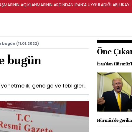
ŞMASININ AÇIKLANMASININ ARDINDAN İRAN'A UYGULADIĞI ABLUKAYI
 bugün (11.01.2022)
Öne Çıka
e bugün
İran'dan Hürmüz'ü
netmelik, genelge ve tebliğler...
Hürmüz'de gerilim: