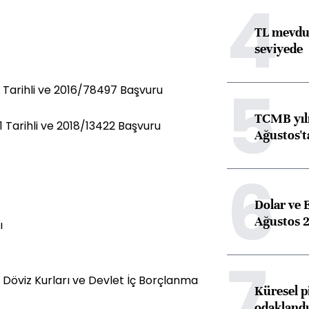
4
TL mevdua
seviyede
5
Tarihli ve 2016/78497 Başvuru
TCMB yılı
Tarihli ve 2018/13422 Başvuru
Ağustos't
6
Dolar ve 
Ağustos 2
ı
7
 Döviz Kurları ve Devlet İç Borçlanma
Küresel p
odaklandı