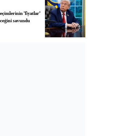
çimlerinin "fiyatlar"
eceğini savundu