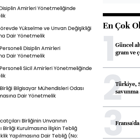
isiplin Amirleri Yönetmeliğinde
lik
En Çok O
Görevde Yükselme ve Unvan Değişikliği
1
na Dair Yönetmelik
Güncel al
ersoneli Disiplin Amirleri
gram ve ç
na Dair Yönetmelik
2
ersoneli Sicil Amirleri Yönetmeliğinde
lik
Türkiye, 
rliği Bilgisayar Mühendisleri Odası
savunma 
lmasına Dair Yönetmelik
3
atçıları Birliğinin Unvanının
Fransa'da 
 Birliği Kurulmasına İlişkin Tebliğ
klik Yapılmasına Dair Tebliğ (No: