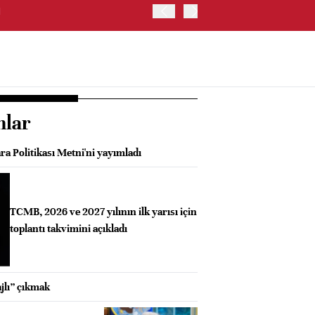
I
GÜNEY KORE'DE KOSPI E
nlar
a Politikası Metni'ni yayımladı
TCMB, 2026 ve 2027 yılının ilk yarısı için
toplantı takvimini açıkladı
jlı” çıkmak