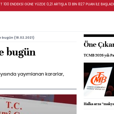
T 100 ENDEKSİ GÜNE YÜZDE 0,21 ARTIŞLA 13 BİN 827 PUAN İLE BAŞLAD
 bugün (18.02.2021)
Öne Çıka
e bugün
TCMB 2026 yılı Par
yısında yayımlanan kararlar,
Halka arza “makya