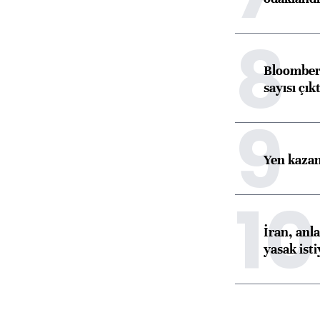
8
Bloomberg
sayısı çıkt
9
Yen kazanç
10
İran, anl
yasak ist