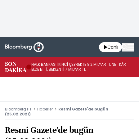
Canlı
SON
HALK BANKASI İKİNCİ ÇEYREKTE 8,2 MİLYAR TL NET KÂR
İŞ
DAKİKA
ELDE ETTİ, BEKLENTİ 7 MİLYAR TL
MÜ
Bloomberg HT
Haberler
Resmi Gazete'de bugün
(25.02.2021)
Resmi Gazete'de bugün