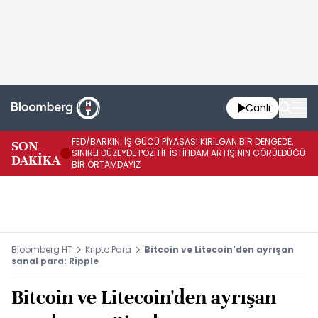
Canlı
FED/BARKIN: İŞ GÜCÜ PİYASASI KIRILGAN BİR DENGEDE,
SON
İŞ
SINIRLI DÜZEYDE POZİTİF İSTİHDAM ARTIŞININ GÖRÜLDÜĞÜ
DAKİKA
SÜ
BİR ORTAMDAYIZ
Bloomberg HT
Kripto Para
Bitcoin ve Litecoin'den ayrışan
sanal para: Ripple
Bitcoin ve Litecoin'den ayrışan