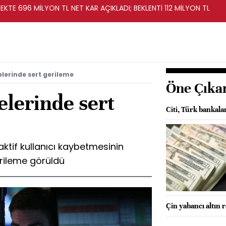
KTE 696 MİLYON TL NET KAR AÇIKLADI; BEKLENTİ 112 MİLYON TL
lerinde sert gerileme
Öne Çıka
elerinde sert
Citi, Türk bankala
ktif kullanıcı kaybetmesinin
erileme görüldü
Çin yabancı altın 