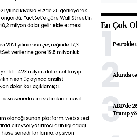
21 yılına kıyasla yüzde 35 gerileyerek
 öngördü. FactSet'e göre Wall Street'in
En Çok O
1
448,2 milyon dolar gelir elde etmesi
Petrolde
sı 2021 yılının son çeyreğinde 17,3
et verilerine göre 19,8 milyonluk
2
rekte 423 milyon dolar net kayıp
Altında t
yılının son üç ayında analist
lyon dolar kar açıklamıştı.
3
sse senedi alım satımlarını nasıl
ABD'de 25
Trump yön
ım olanağı sunan platform, web sitesi
a bireysel yatırımcıların ilgi odağı
e, hisse senedi fonlarına, opsiyon