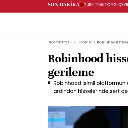
SON DAKİKA
TÜRK TRAKTÖR 2. ÇEYRE
Bloomberg HT
Haberler
Robinhood hisse
Robinhood hiss
gerileme
Robinhood isimli platformun a
ardından hisselerinde sert g