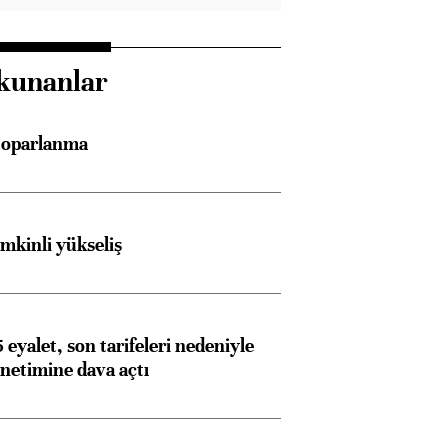
kunanlar
 toparlanma
emkinli yükseliş
 eyalet, son tarifeleri nedeniyle
etimine dava açtı