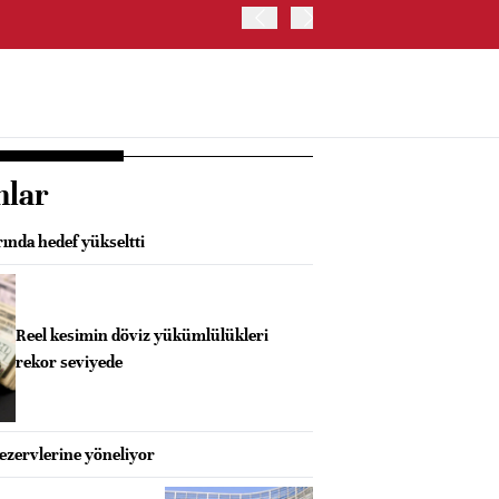
ABD'DE NASDAQ 100 ENDE
nlar
rında hedef yükseltti
Reel kesimin döviz yükümlülükleri
rekor seviyede
rezervlerine yöneliyor