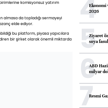
4
 birimlerine komisyonsuz yatırım
Ekonomi v
2026
on almasa da topladığı sermayeyi
5
azanç elde ediyor.
bildiği bu platform, piyasa yapıcılara
Ziyaret ö
diren bir şirket olarak önemli miktarda
soya fasul
6
ABD Hazi
milyar do
7
Resmi Ga