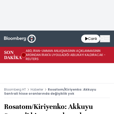
Canlı
ABD, İRAN-UMMAN ANLAŞMASININ AÇIKLANMASININ
AB
SON
ARDINDAN İRAN'A UYGULADIĞI ABLUKAYI KALDIRACAK -
GE
DAKİKA
REUTERS
UY
Bloomberg HT
Haberler
Rosatom/Kiriyenko: Akkuyu
Santrali hisse oranlarında değişiklik yok
Rosatom/Kiriyenko: Akkuyu