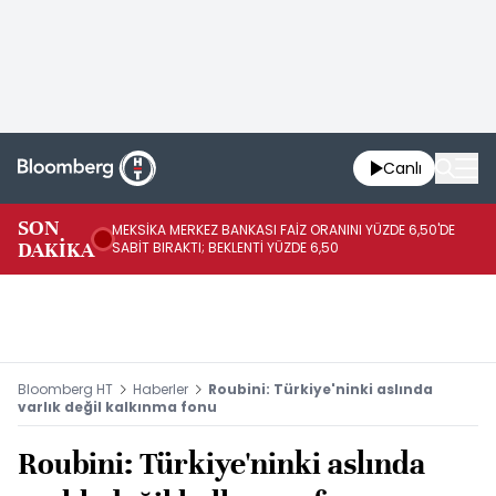
Canlı
SON
MEKSİKA MERKEZ BANKASI FAİZ ORANINI YÜZDE 6,50'DE
OY
DAKİKA
SABİT BIRAKTI; BEKLENTİ YÜZDE 6,50
AÇ
Bloomberg HT
Haberler
Roubini: Türkiye'ninki aslında
varlık değil kalkınma fonu
Roubini: Türkiye'ninki aslında