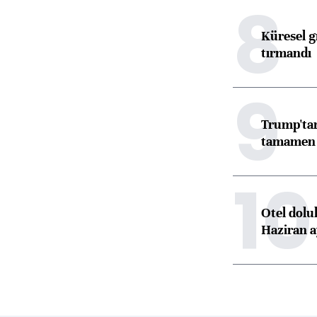
8
Küresel gı
tırmandı
9
Trump'tan
tamamen o
10
Otel dolu
Haziran a