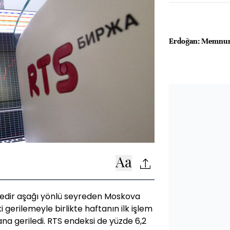
Erdoğan: Memnun 
üredir aşağı yönlü seyreden Moskova
i gerilemeyle birlikte haftanın ilk işlem
na geriledi. RTS endeksi de yüzde 6,2