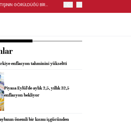
RTIŞININ GÖRÜLDÜĞÜ BİR
İŞ BANKASI GENEL MÜDÜR
nlar
kiye enflasyon tahminini yükseltti
Piyasa Eylül'de aylık 2,5, yıllık 32,5
enflasyon bekliyor
kaybının önemli bir kısmı işgücünden