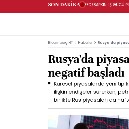
SON DAKİKA
FED/BARKIN: İŞ GÜCÜ P
ORTAMDAYIZ
Bloomberg HT
Haberler
Rusya'da piyasa
Rusya'da piyasa
negatif başladı
Küresel piyasalarda yeni tip 
ilişkin endişeler sürerken, pe
birlikte Rus piyasaları da haf