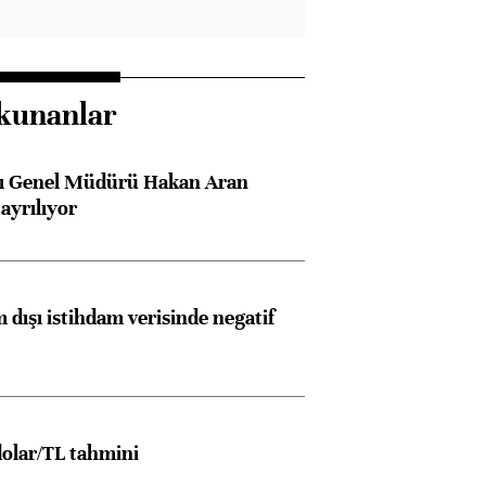
kunanlar
sı Genel Müdürü Hakan Aran
ayrılıyor
 dışı istihdam verisinde negatif
olar/TL tahmini