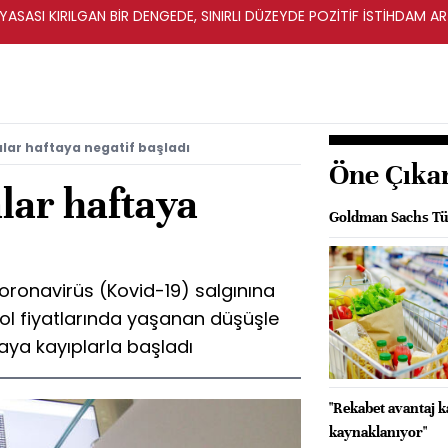
İYASASI KIRILGAN BİR DENGEDE, SINIRLI DÜZEYDE POZİTİF İSTİHDAM A
lar haftaya negatif başladı
Öne Çıka
lar haftaya
Goldman Sachs Tür
koronavirüs (Kovid-19) salgınına
trol fiyatlarında yaşanan düşüşle
taya kayıplarla başladı
"Rekabet avantaj 
kaynaklanıyor"