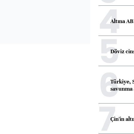
4
Altına AB
5
Döviz cins
6
Türkiye, 
savunma 
7
Çin'in alt