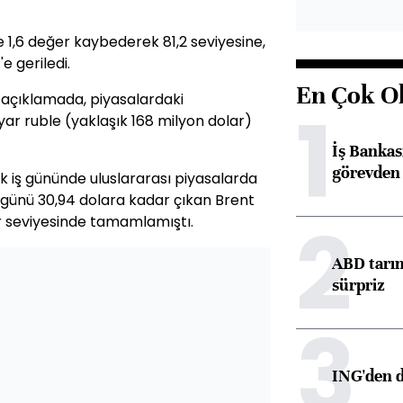
e 1,6 değer kaybederek 81,2 seviyesine,
e geriledi.
En Çok O
açıklamada, piyasalardaki
1
ar ruble (yaklaşık 168 milyon dolar)
İş Banka
görevden 
ilk iş gününde uluslararası piyasalarda
 günü 30,94 dolara kadar çıkan Brent
2
lar seviyesinde tamamlamıştı.
ABD tarım
sürpriz
3
ING'den d