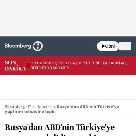
Canlı
SON
PETKİM İKİNCİ ÇEYREKTE 4,1 MİLYAR TL NET KAR AÇIKLADI,
İR
DAKİKA
BEKLENTİ 3,8 MİLYAR TL
UY
Bloomberg HT
Haberler
Rusya'dan ABD'nin Türkiye'ye
yaptırım tehdidine tepki
Rusya'dan ABD'nin Türkiye'ye