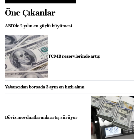
Öne Çıkanlar
ABD'de 2 yılın en güçlü büyümesi
TCMB rezervlerinde artış
Yabancıdan borsada 3 ayın en hızlı alımı
Döviz mevduatlarında artış sürüyor