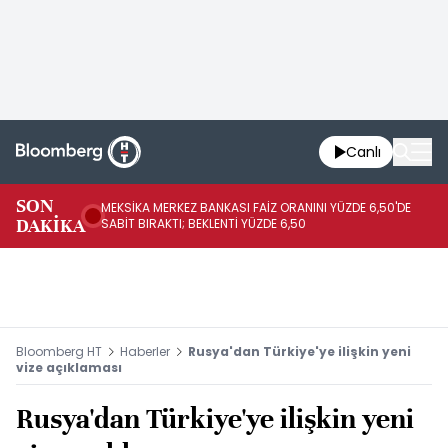
Canlı
SON
MEKSİKA MERKEZ BANKASI FAİZ ORANINI YÜZDE 6,50'DE
OY
DAKİKA
SABİT BIRAKTI; BEKLENTİ YÜZDE 6,50
AÇ
Bloomberg HT
Haberler
Rusya'dan Türkiye'ye ilişkin yeni
vize açıklaması
Rusya'dan Türkiye'ye ilişkin yeni