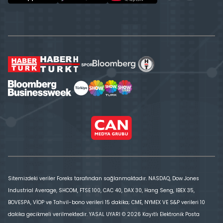
Sitemizdeki veriler Foreks tarafından sağlanmaktadır. NASDAQ, Dow Jones
Industrial Average, SHCOM, FTSE 100, CAC 40, DAX 30, Hang Seng, IBEX 35,
BOVESPA, VİOP ve Tahvil-bono verileri 15 dakika; CME, NYMEX VE S&P verileri 10
dakika gecikmeli verilmektedir. YASAL UYARI © 2026 Kayıtlı Elektronik Posta