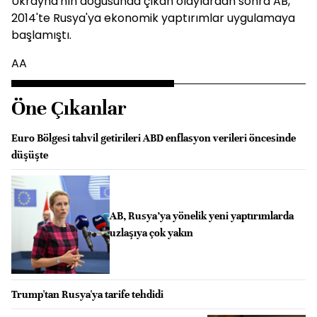
Ukrayna'nın doğusunda çıkan olaylardan sonra AB,
2014'te Rusya'ya ekonomik yaptırımlar uygulamaya
başlamıştı.
AA
Öne Çıkanlar
Euro Bölgesi tahvil getirileri ABD enflasyon verileri öncesinde
düşüşte
AB, Rusya’ya yönelik yeni yaptırımlarda
uzlaşıya çok yakın
Trump'tan Rusya'ya tarife tehdidi