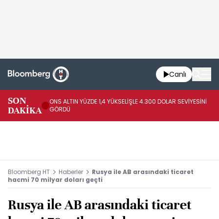
Canlı
SK
SON
ONS ALTIN YÜZDE 1,4 YÜKSELİŞLE 4.300 DOLAR SEVİYESİNİ
GE
DAKİKA
GÖRDÜ
DO
Bloomberg HT
Haberler
Rusya ile AB arasındaki ticaret
hacmi 70 milyar doları geçti
Rusya ile AB arasındaki ticaret