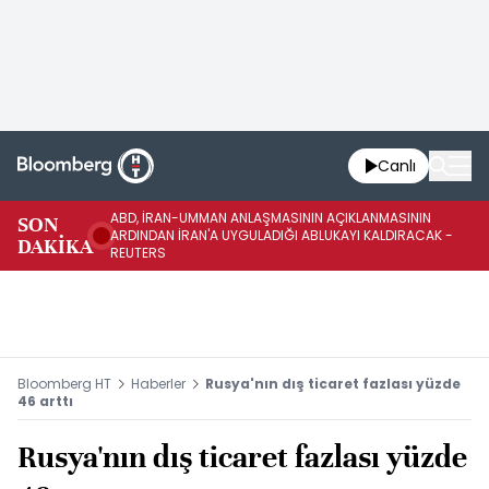
Canlı
ABD, İRAN-UMMAN ANLAŞMASININ AÇIKLANMASININ
AB
SON
ARDINDAN İRAN'A UYGULADIĞI ABLUKAYI KALDIRACAK -
GE
DAKİKA
REUTERS
UY
Bloomberg HT
Haberler
Rusya'nın dış ticaret fazlası yüzde
46 arttı
Rusya'nın dış ticaret fazlası yüzde