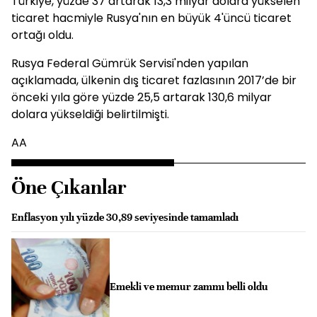
Türkiye, yüzde 37 artarak 13,3 milyar dolara yükselen
ticaret hacmiyle Rusya'nın en büyük 4'üncü ticaret
ortağı oldu.
Rusya Federal Gümrük Servisi'nden yapılan
açıklamada, ülkenin dış ticaret fazlasının 2017’de bir
önceki yıla göre yüzde 25,5 artarak 130,6 milyar
dolara yükseldiği belirtilmişti.
AA
Öne Çıkanlar
Enflasyon yılı yüzde 30,89 seviyesinde tamamladı
Emekli ve memur zammı belli oldu