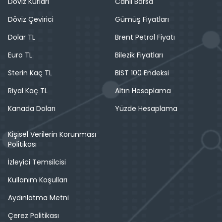
Döviz Kurları
Canlı Borsa
Döviz Çevirici
Gümüş Fiyatları
Dolar TL
Brent Petrol Fiyatı
Euro TL
Bilezik Fiyatları
Sterin Kaç TL
BIST 100 Endeksi
Riyal Kaç TL
Altın Hesaplama
Kanada Doları
Yüzde Hesaplama
Kişisel Verilerin Korunması
Politikası
İzleyici Temsilcisi
Kullanım Koşulları
Aydınlatma Metni
Çerez Politikası