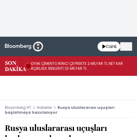
Canlı
İR
SON
OYAK ÇİMENTO İKİNCİ ÇEYREKTE 2 MİLYAR TL NET KAR
YÖ
DAKİKA
AÇIKLADI; BEKLENTİ 1,5 MİLYAR TL
OL
Bloomberg HT
Haberler
Rusya uluslararası uçuşları
başlatmaya hazırlanıyor
Rusya uluslararası uçuşları