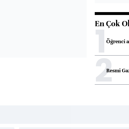
En Çok O
1
Öğrenci a
2
Resmi Ga