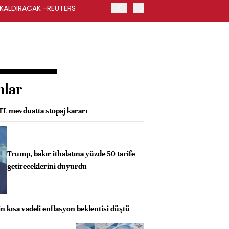
 KALDIRACAK -REUTERS
ABD DIŞİŞLERİ BAKANLIĞI
UYGULANACAK
nlar
 TL mevduatta stopaj kararı
Trump, bakır ithalatına yüzde 50 tarife
getireceklerini duyurdu
in kısa vadeli enflasyon beklentisi düştü