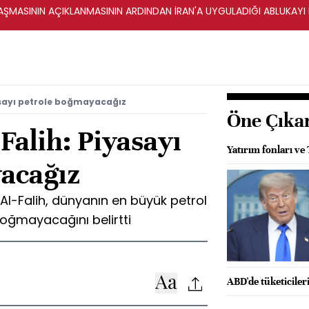
ŞMASININ AÇIKLANMASININ ARDINDAN İRAN'A UYGULADIĞI ABLUKAYI
asayı petrole boğmayacağız
Öne Çıka
Falih: Piyasayı
Yatırım fonları ve
acağız
 Al-Falih, dünyanın en büyük petrol
boğmayacağını belirtti
ABD'de tüketiciler