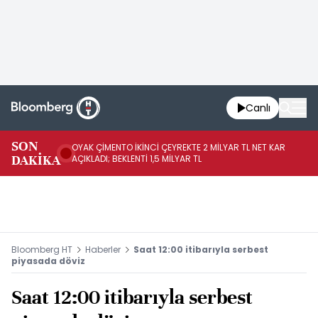
Canlı
İR
SON
OYAK ÇİMENTO İKİNCİ ÇEYREKTE 2 MİLYAR TL NET KAR
YÖ
DAKİKA
AÇIKLADI; BEKLENTİ 1,5 MİLYAR TL
OL
Bloomberg HT
Haberler
Saat 12:00 itibarıyla serbest
piyasada döviz
Saat 12:00 itibarıyla serbest