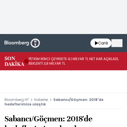
Canlı
SON
PETKİM İKİNCİ ÇEYREKTE 4,1 MİLYAR TL NET KAR AÇIKLADI,
İR
DAKİKA
BEKLENTİ 3,8 MİLYAR TL
UY
Bloomberg HT
Haberler
Sabancı/Göçmen: 2018'de
hedeflerimize ulaştık
Sabancı/Göçmen: 2018'de