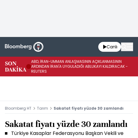
Canlı
ABD, İRAN-UMMAN ANLAŞMASININ AÇIKLANMASININ
AB
SON
ARDINDAN İRAN'A UYGULADIĞI ABLUKAYI KALDIRACAK -
GE
DAKİKA
REUTERS
UY
Bloomberg HT
Tarım
Sakatat fiyatı yüzde 30 zamlandı
Sakatat fiyatı yüzde 30 zamlandı
Türkiye Kasaplar Federasyonu Başkan Vekili ve