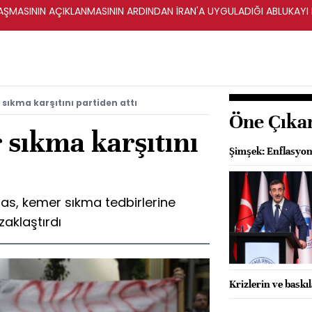
ŞMASININ AÇIKLANMASININ ARDINDAN İRAN'A UYGULADIĞI ABLUKAYI
ıkma karşıtını partiden attı
Öne Çıka
sıkma karşıtını
Şimşek: Enflasyo
s, kemer sıkma tedbirlerine
zaklaştırdı
Krizlerin ve baskıl