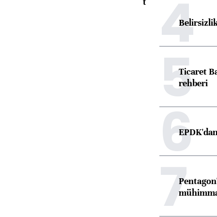
4
toparlandı
Belirsizli
5
Ticaret B
rehberi
6
EPDK'dan 
7
Pentagon'
mühimmat 