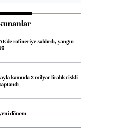
kunanlar
AE'de rafineriye saldırdı, yangın
dü
Almanya, Commerzbank
Ba
ayla kamuda 2 milyar liralık riskli
konusunda Unicredit ile
me
saptandı
görüşmelere hazırlanıyor
 yeni dönem
ngıçları