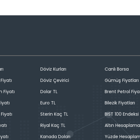
rı
Döviz Kurları
Canlı Borsa
Fiyatı
Döviz Çevirici
Gümüş Fiyatları
n Fiyatı
Dolar TL
Brent Petrol Fiya
iyatı
Euro TL
Bilezik Fiyatları
 Fiyatı
Sterin Kaç TL
BIST 100 Endeksi
yatı
Riyal Kaç TL
Altın Hesaplama
iyatı
Kanada Doları
Yüzde Hesapla