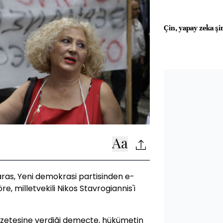
Çin, yapay zeka şir
as, Yeni demokrasi partisinden e-
, milletvekili Nikos Stavrogiannis'i
azetesine verdiği demeçte, hükümetin