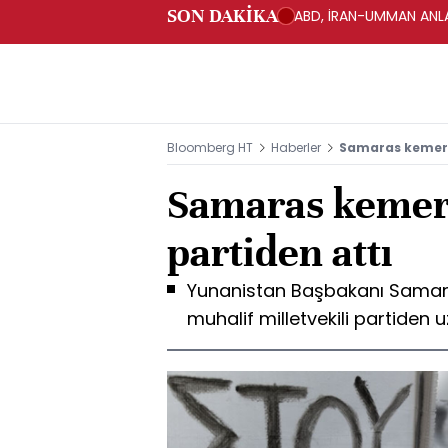
SON DAKİKA
ABD, İRAN-UMMAN ANLA
Bloomberg HT
Haberler
Samaras kemer s
Samaras kemer 
partiden attı
Yunanistan Başbakanı Samara
muhalif milletvekili partiden u