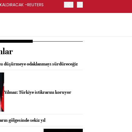
 KALDIRACAK -REUTERS
ABD DIŞİŞLERİ BAKANLIĞI
UYGULANACAK
nlar
nu düşürmeye odaklanmayı sürdüreceğiz
Yılmaz: Türkiye istikrarını koruyor
arın gölgesinde sekiz yıl