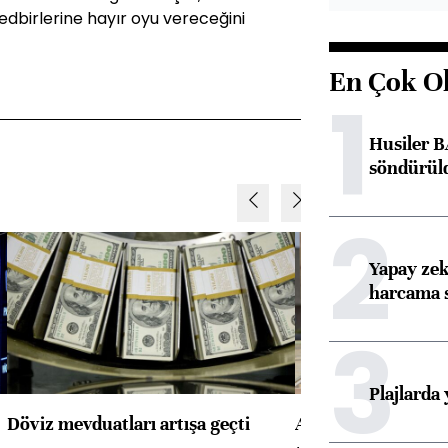
dbirlerine hayır oyu vereceğini
En Çok O
1
Husiler B
söndürül
2
Yapay zek
harcama 
3
Plajlarda
Döviz mevduatları artışa geçti
ABD'de konut başla