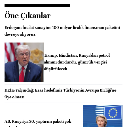
Öne Çıkanlar
Erdoğan: İmalat sanayine 100 milyar liralık finansman paketini
devreye alıyoruz
Trump: Hindistan, Rusya'dan petrol
alımını durdurdu, gümrük vergisi
düşürülecek
DEİK/Yalçındağ: Esas hedefimiz Türkiye'nin Avrupa Birliği'ne
üye olması
AB: Rusya'ya 20. yaptırım paketi çok