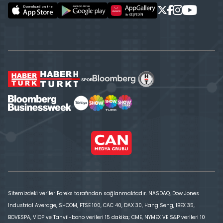
Sitemizdeki veriler Foreks tarafından sağlanmaktadır. NASDAQ, Dow Jones
Industrial Average, SHCOM, FTSE 100, CAC 40, DAX 30, Hang Seng, IBEX 35,
BOVESPA, VİOP ve Tahvil-bono verileri 15 dakika; CME, NYMEX VE S&P verileri 10