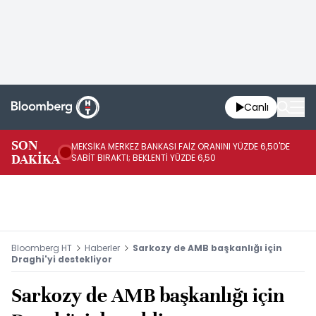
Canlı
SON
MEKSİKA MERKEZ BANKASI FAİZ ORANINI YÜZDE 6,50'DE
OY
DAKİKA
SABİT BIRAKTI; BEKLENTİ YÜZDE 6,50
AÇ
Bloomberg HT
Haberler
Sarkozy de AMB başkanlığı için
Draghi'yi destekliyor
Sarkozy de AMB başkanlığı için