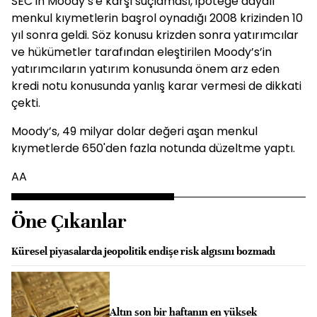
SEC’in Moody’s'e karşı suçlaması, ipoteğe dayalı
menkul kıymetlerin başrol oynadığı 2008 krizinden 10
yıl sonra geldi. Söz konusu krizden sonra yatırımcılar
ve hükümetler tarafından eleştirilen Moody’s’in
yatırımcıların yatırım konusunda önem arz eden
kredi notu konusunda yanlış karar vermesi de dikkati
çekti.
Moody’s, 49 milyar dolar değeri aşan menkul
kıymetlerde 650'den fazla notunda düzeltme yaptı.
AA
Öne Çıkanlar
Küresel piyasalarda jeopolitik endişe risk algısını bozmadı
Altın son bir haftanın en yüksek