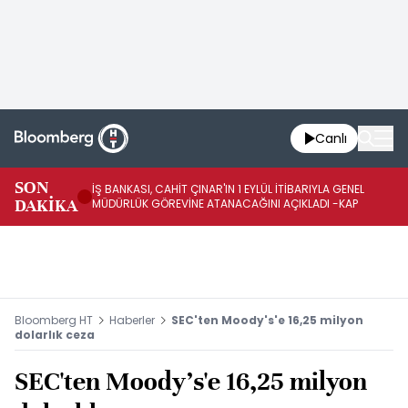
Canlı
SON
İŞ BANKASI, CAHİT ÇINAR'IN 1 EYLÜL İTİBARIYLA GENEL
İŞ
DAKİKA
MÜDÜRLÜK GÖREVİNE ATANACAĞINI AÇIKLADI -KAP
GÖ
Bloomberg HT
Haberler
SEC'ten Moody's'e 16,25 milyon
dolarlık ceza
SEC'ten Moody's'e 16,25 milyon