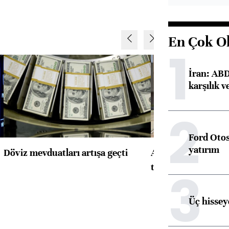
En Çok O
1
İran: ABD 
karşılık v
2
Ford Otos
yatırım
Döviz mevduatları artışa geçti
ABD'de konut başla
toparlandı
3
Üç hisseye