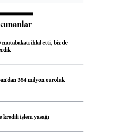
kunanlar
Almanya, Commerzbank
Ba
mutabakatı ihlal etti, biz de
konusunda Unicredit ile
me
erdik
görüşmelere hazırlanıyor
an'dan 364 milyon euroluk
ngıçları
 kredili işlem yasağı