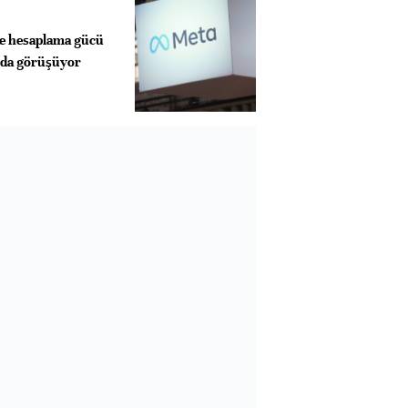
le hesaplama gücü
da görüşüyor