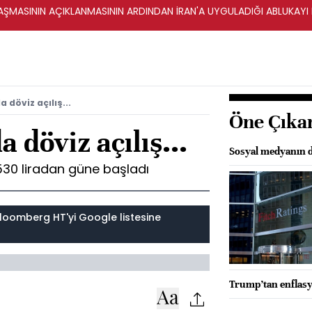
ŞMASININ AÇIKLANMASININ ARDINDAN İRAN'A UYGULADIĞI ABLUKAYI
 döviz açılış...
Öne Çıka
 döviz açılış...
Sosyal medyanın d
3530 liradan güne başladı
loomberg HT'yi Google listesine
Trump’tan enfla