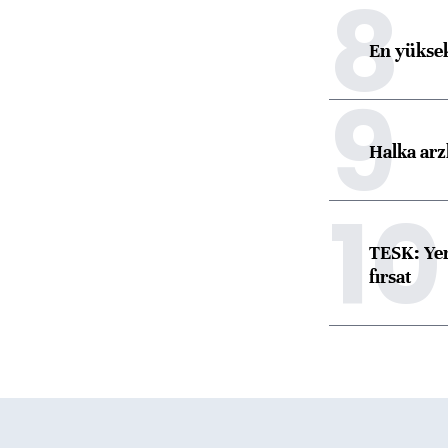
8
En yüksek
9
Halka arz
10
TESK: Yen
fırsat