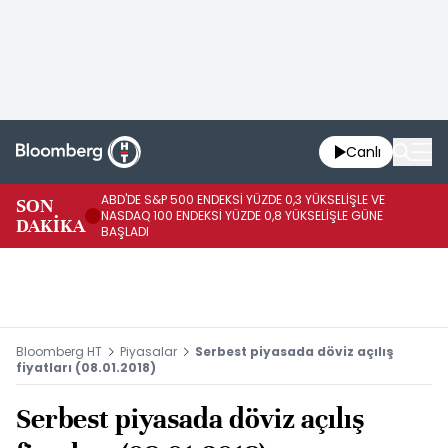
Canlı
ABD'DE S&P 500 ENDEKSİ YÜZDE 0,3 YÜKSELİŞLE VE
SON
HA
NASDAQ 100 ENDEKSİ YÜZDE 0,8 YÜKSELİŞLE GÜNE
DAKİKA
AR
BAŞLADI
Bloomberg HT
Piyasalar
Serbest piyasada döviz açılış
fiyatları (08.01.2018)
Serbest piyasada döviz açılış