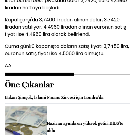
İstanbul serbest piyasada dolar 3,7420, euro 4,4980
liradan haftaya başladı.
Kapalıçarşı'da 3,7400 liradan alınan dolar, 3,7420
liradan satılıyor. 4,4960 liradan alınan euronun satış
fiyatı ise 4,4980 lira olarak belirlendi.
Cuma günkü kapanışta doların satış fiyatı 3,7450 lira,
euronun satış fiyatı ise 4,5060 lira olmuştu.
AA
Öne Çıkanlar
Bakan Şimşek, İslami Finans Zirvesi için Londra'da
Haziran ayında en yüksek getiri DİBS'te
oldu