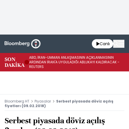
Canlı
ABD, İRAN-UMMAN ANLAŞMASININ AÇIKLANMASININ
AB
SON
ARDINDAN İRAN'A UYGULADIĞI ABLUKAYI KALDIRACAK -
GE
DAKİKA
REUTERS
UY
Bloomberg HT
Piyasalar
Serbest piyasada döviz açılış
fiyatları (09.02.2018)
Serbest piyasada döviz açılış