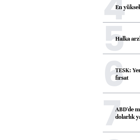
4
En yüksek
5
Halka arz
6
TESK: Yen
fırsat
7
ABD'de ma
dolarlık y