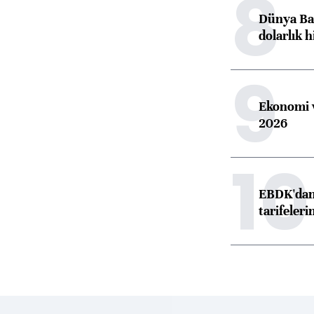
8
Dünya Ban
dolarlık h
9
Ekonomi v
2026
10
EBDK'dan 
tarifeleri