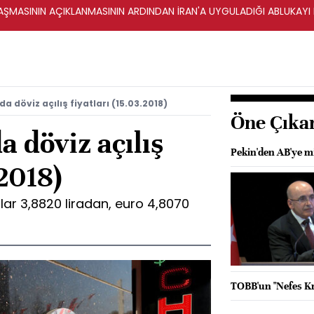
ŞMASININ AÇIKLANMASININ ARDINDAN İRAN'A UYGULADIĞI ABLUKAYI
a döviz açılış fiyatları (15.03.2018)
Öne Çıka
a döviz açılış
Pekin'den AB'ye m
.2018)
ar 3,8820 liradan, euro 4,8070
TOBB'un "Nefes Kre