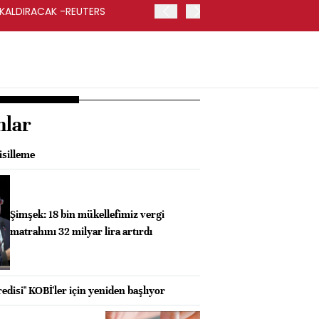
 KALDIRACAK -REUTERS
ABD DIŞİŞLERİ BAKANLIĞI
UYGULANACAK
nlar
isilleme
Şimşek: 18 bin mükellefimiz vergi
matrahını 32 milyar lira artırdı
disi" KOBİ'ler için yeniden başlıyor