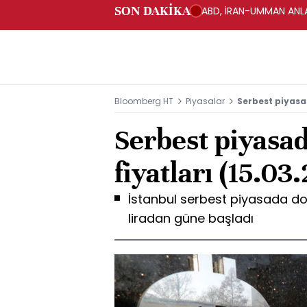
SON DAKİKA
ABD, İRAN-UMMAN ANLA
Bloomberg HT
Piyasalar
Serbest piyasad
Serbest piyasad
fiyatları (15.03
İstanbul serbest piyasada dol
liradan güne başladı