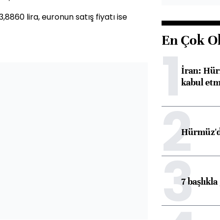
,8860 lira, euronun satış fiyatı ise
En Çok O
1
İran: Hür
kabul etm
2
Hürmüz'de
3
7 başlıkla