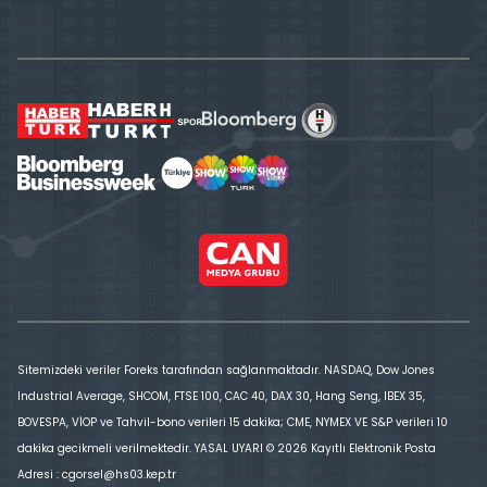
Sitemizdeki veriler Foreks tarafından sağlanmaktadır. NASDAQ, Dow Jones
Industrial Average, SHCOM, FTSE 100, CAC 40, DAX 30, Hang Seng, IBEX 35,
BOVESPA, VİOP ve Tahvil-bono verileri 15 dakika; CME, NYMEX VE S&P verileri 10
dakika gecikmeli verilmektedir. YASAL UYARI © 2026 Kayıtlı Elektronik Posta
Adresi : cgorsel@hs03.kep.tr