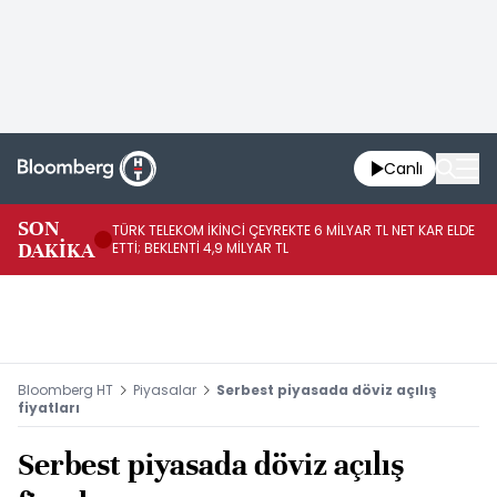
Canlı
SON
TÜRK TELEKOM İKİNCİ ÇEYREKTE 6 MİLYAR TL NET KAR ELDE
AB
DAKİKA
ETTİ; BEKLENTİ 4,9 MİLYAR TL
İR
Bloomberg HT
Piyasalar
Serbest piyasada döviz açılış
fiyatları
Serbest piyasada döviz açılış