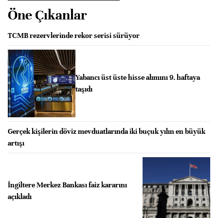
Öne Çıkanlar
TCMB rezervlerinde rekor serisi sürüyor
Yabancı üst üste hisse alımını 9. haftaya
taşıdı
Gerçek kişilerin döviz mevduatlarında iki buçuk yılın en büyük
artışı
İngiltere Merkez Bankası faiz kararını
açıkladı