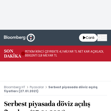
Canlı
SON
PETKİM İKİNCİ ÇEYREKTE 4,1 MİLYAR TL NET KAR AÇIKLADI,
İR
DAKİKA
BEKLENTİ 3,8 MİLYAR TL
UY
Bloomberg HT
Piyasalar
Serbest piyasada döviz açılış
fiyatları (27.01.2021)
Serbest piyasada döviz açılış