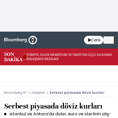
Canlı
SON
TÜRKİYE, SUUDİ ARABİSTAN VE PAKİSTAN ÜÇLÜ SAVUNMA
TR
DAKİKA
ANLAŞMASI İMZALADI
BN
Bloomberg HT
Haberler
Serbest piyasada döviz kurları
Serbest piyasada döviz kurları
İstanbul ve Ankara'da dolar, euro ve sterlinin alış-