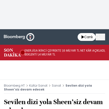
Canlı
SON
ENERJİSA İKİNCİ ÇEYREKTE 1,6 MİLYAR TL NET KÂR AÇIKLADI,
CC
DAKİKA
BEKLENTİ 1,4 MİLYAR TL
BE
Bloomberg HT
Kültür Sanat
Sanat
Sevilen dizi yola
Sheen'siz devam edecek
Sevilen dizi yola Sheen'siz devam