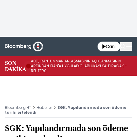
Canlı
ABD, İRAN-UMMAN ANLAŞMASININ AÇIKLANMASININ
AB
SON
ARDINDAN İRAN'A UYGULADIĞI ABLUKAYI KALDIRACAK -
GE
DAKİKA
REUTERS
UY
Bloomberg HT
Haberler
SGK: Yapılandırmada son ödeme
tarihi ertelendi
SGK: Yapılandırmada son ödeme