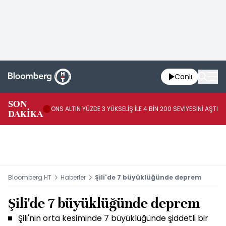
Canlı
AB
SON
ONS ALTIN YÜZDE 3 YÜKSELİŞ İLE 4 BİN 200 SEVİYESİNİ AŞTI
44
DAKİKA
AR
Bloomberg HT
Haberler
Şili'de 7 büyüklüğünde deprem
Şili'de 7 büyüklüğünde deprem
Şili'nin orta kesiminde 7 büyüklüğünde şiddetli bir