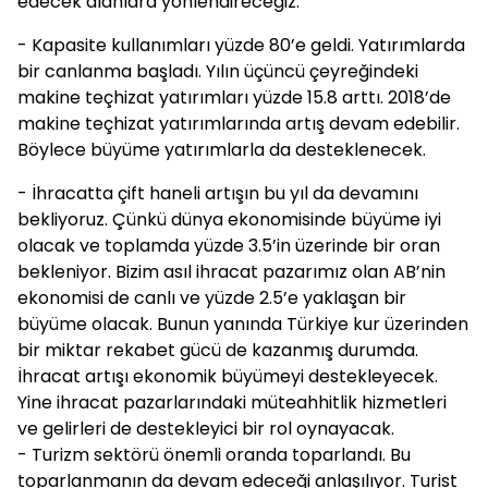
edecek alanlara yönlendireceğiz.
- Kapasite kullanımları yüzde 80’e geldi. Yatırımlarda
bir canlanma başladı. Yılın üçüncü çeyreğindeki
makine teçhizat yatırımları yüzde 15.8 arttı. 2018’de
makine teçhizat yatırımlarında artış devam edebilir.
Böylece büyüme yatırımlarla da desteklenecek.
- İhracatta çift haneli artışın bu yıl da devamını
bekliyoruz. Çünkü dünya ekonomisinde büyüme iyi
olacak ve toplamda yüzde 3.5’in üzerinde bir oran
bekleniyor. Bizim asıl ihracat pazarımız olan AB’nin
ekonomisi de canlı ve yüzde 2.5’e yaklaşan bir
büyüme olacak. Bunun yanında Türkiye kur üzerinden
bir miktar rekabet gücü de kazanmış durumda.
İhracat artışı ekonomik büyümeyi destekleyecek.
Yine ihracat pazarlarındaki müteahhitlik hizmetleri
ve gelirleri de destekleyici bir rol oynayacak.
- Turizm sektörü önemli oranda toparlandı. Bu
toparlanmanın da devam edeceği anlaşılıyor. Turist