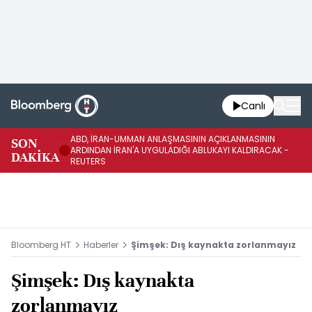
Canlı
ABD, İRAN-UMMAN ANLAŞMASININ AÇIKLANMASININ
AB
SON
ARDINDAN İRAN'A UYGULADIĞI ABLUKAYI KALDIRACAK -
GE
DAKİKA
REUTERS
UY
Bloomberg HT
Haberler
Şimşek: Dış kaynakta zorlanmayız
Şimşek: Dış kaynakta
zorlanmayız