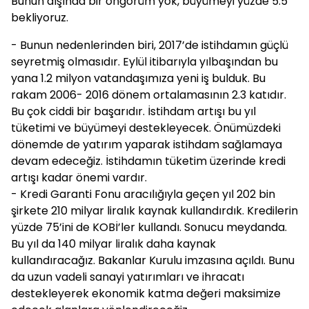
Bunun dışında bir öngörüm yok, büyümeyi yüzde 5.5
bekliyoruz.
- Bunun nedenlerinden biri, 2017’de istihdamın güçlü
seyretmiş olmasıdır. Eylül itibarıyla yılbaşından bu
yana 1.2 milyon vatandaşımıza yeni iş bulduk. Bu
rakam 2006- 2016 dönem ortalamasının 2.3 katıdır.
Bu çok ciddi bir başarıdır. İstihdam artışı bu yıl
tüketimi ve büyümeyi destekleyecek. Önümüzdeki
dönemde de yatırım yaparak istihdam sağlamaya
devam edeceğiz. İstihdamın tüketim üzerinde kredi
artışı kadar önemi vardır.
- Kredi Garanti Fonu aracılığıyla geçen yıl 202 bin
şirkete 210 milyar liralık kaynak kullandırdık. Kredilerin
yüzde 75’ini de KOBİ’ler kullandı. Sonucu meydanda.
Bu yıl da 140 milyar liralık daha kaynak
kullandıracağız. Bakanlar Kurulu imzasına açıldı. Bunu
da uzun vadeli sanayi yatırımları ve ihracatı
destekleyerek ekonomik katma değeri maksimize