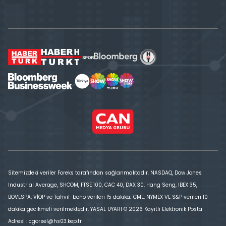
Sitemizdeki veriler Foreks tarafından sağlanmaktadır. NASDAQ, Dow Jones
Industrial Average, SHCOM, FTSE 100, CAC 40, DAX 30, Hang Seng, IBEX 35,
BOVESPA, VİOP ve Tahvil-bono verileri 15 dakika; CME, NYMEX VE S&P verileri 10
dakika gecikmeli verilmektedir. YASAL UYARI © 2026 Kayıtlı Elektronik Posta
Adresi : cgorsel@hs03.kep.tr