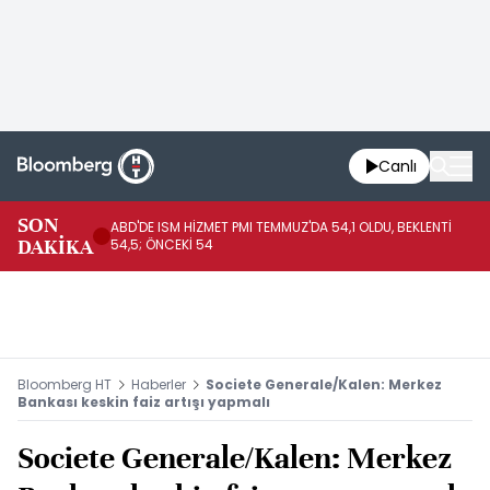
Canlı
SON
ABD'DE ISM HİZMET PMI TEMMUZ'DA 54,1 OLDU, BEKLENTİ
AB
DAKİKA
54,5; ÖNCEKİ 54
ÖN
Bloomberg HT
Haberler
Societe Generale/Kalen: Merkez
Bankası keskin faiz artışı yapmalı
Societe Generale/Kalen: Merkez