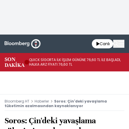
Canlı
SON
QUICK SİGORTA İLK İŞLEM GÜNÜNE 76,60 TL İLE BAŞLADI,
BI
DAKİKA
HALKA ARZ FİYATI 76,60 TL
PU
Bloomberg HT
Haberler
Soros: Çin'deki yavaşlama
tüketimin azalmasından kaynaklanıyor
Soros: Çin'deki yavaşlama