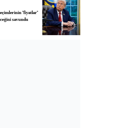
çimlerinin "fiyatlar"
eceğini savundu