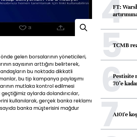
4
FT: Warsh
artırımın
5
TCMB reze
nde gelen borsalarının yöneticileri,
6
nın sayısının arttığını belirterek,
tandaşların bu noktada dikkatli
Pestisite
zmanlar, bu tip kampanya paylaşımı
70’e kadar
larının mutlaka kontrol edilmesi
ibi geçtiğimiz aylarda dolandırıcılar,
7
rini kullanılarak, gerçek banka reklamı
k sayıda banka müşterisini mağdur
A101'e ko