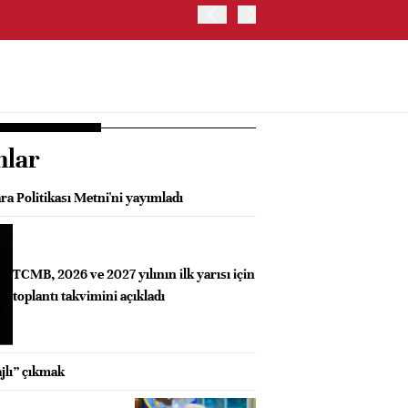
ABD'DE S&P 500 ENDEKSİ
nlar
a Politikası Metni'ni yayımladı
TCMB, 2026 ve 2027 yılının ilk yarısı için
toplantı takvimini açıkladı
jlı” çıkmak