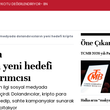
BOYKOTU DEĞERLENDİRİYOR- BN
medyada dolandırıcıların yeni hedefi kripto
Öne Çıka
a
TCMB 2026 yılı Par
n yeni hedefi
ırımcısı
an ilgi sosyal medyada
irdi. Dolandırıcılar, kripto para
it edip, sahte kampanyalar sunarak
Halka arza “makya
oltalıyor