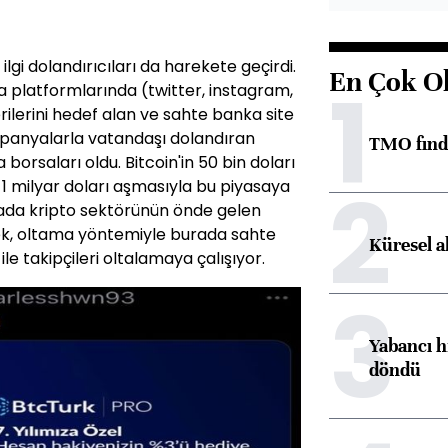
gi dolandırıcıları da harekete geçirdi.
En Çok O
1
platformlarında (twitter, instagram,
ilerini hedef alan ve sahte banka site
mpanyalarla vatandaşı dolandıran
TMO fındık
borsaları oldu. Bitcoin'in 50 bin doları
2
 1 milyar doları aşmasıyla bu piyasaya
yada kripto sektörünün önde gelen
rek, oltama yöntemiyle burada sahte
Küresel a
le takipçileri oltalamaya çalışıyor.
3
Yabancı h
döndü