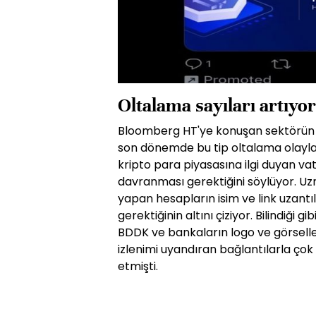
Oltalama sayıları artıyor
Bloomberg HT'ye konuşan sektörün ö
son dönemde bu tip oltalama olayları
kripto para piyasasına ilgi duyan va
davranması gerektiğini söylüyor. U
yapan hesapların isim ve link uzantı
gerektiğinin altını çiziyor. Bilindiği g
BDDK ve bankaların logo ve görselle
izlenimi uyandıran bağlantılarla ço
etmişti.