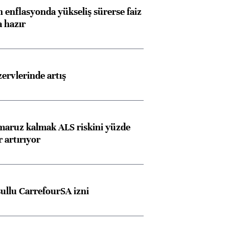
 enflasyonda yükseliş sürerse faiz
a hazır
rvlerinde artış
 maruz kalmak ALS riskini yüzde
 artırıyor
şullu CarrefourSA izni