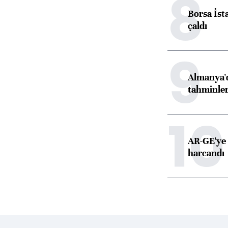
8
Borsa İst
çaldı
9
Almanya'd
tahminler
10
AR-GE'ye 
harcandı