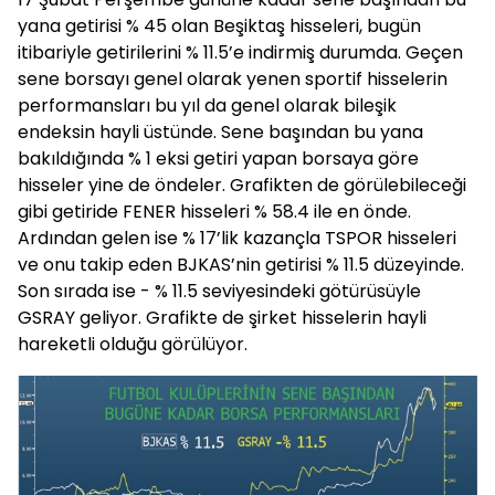
yana getirisi % 45 olan Beşiktaş hisseleri, bugün
itibariyle getirilerini % 11.5’e indirmiş durumda. Geçen
sene borsayı genel olarak yenen sportif hisselerin
performansları bu yıl da genel olarak bileşik
endeksin hayli üstünde. Sene başından bu yana
bakıldığında % 1 eksi getiri yapan borsaya göre
hisseler yine de öndeler. Grafikten de görülebileceği
gibi getiride FENER hisseleri % 58.4 ile en önde.
Ardından gelen ise % 17’lik kazançla TSPOR hisseleri
ve onu takip eden BJKAS’nin getirisi % 11.5 düzeyinde.
Son sırada ise - % 11.5 seviyesindeki götürüsüyle
GSRAY geliyor. Grafikte de şirket hisselerin hayli
hareketli olduğu görülüyor.