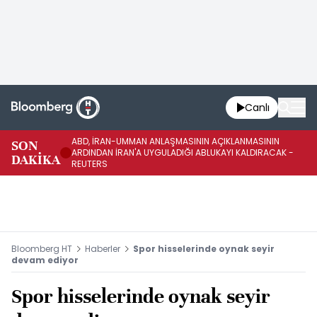
Canlı
ABD, İRAN-UMMAN ANLAŞMASININ AÇIKLANMASININ
AB
SON
ARDINDAN İRAN'A UYGULADIĞI ABLUKAYI KALDIRACAK -
GE
DAKİKA
REUTERS
UY
Bloomberg HT
Haberler
Spor hisselerinde oynak seyir
devam ediyor
Spor hisselerinde oynak seyir