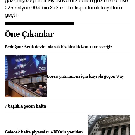
gaz girişi sağlandı. Piyasaya arz edilen gaz miktarı ise
225 milyon 904 bin 373 metreküp olarak kayıtlara
geçti.
Öne Çıkanlar
Erdoğan: Artık devlet olarak biz kiralık konut vereceğiz
Borsa yatırımcısı için kayıpla geçen 9 ay
7 başlıkla geçen hafta
Gelecek hafta piyasalar ABD'nin yeniden