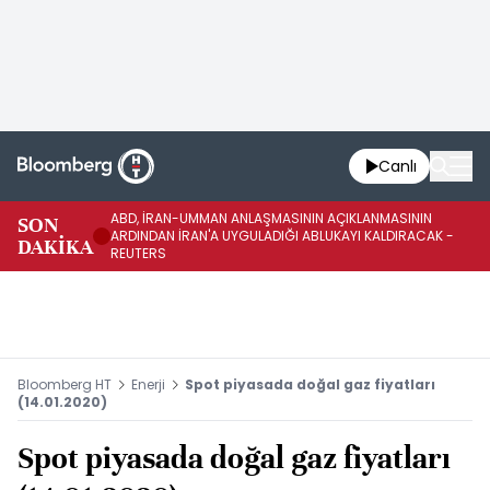
Canlı
ABD, İRAN-UMMAN ANLAŞMASININ AÇIKLANMASININ
AB
SON
ARDINDAN İRAN'A UYGULADIĞI ABLUKAYI KALDIRACAK -
GE
DAKİKA
REUTERS
UY
Bloomberg HT
Enerji
Spot piyasada doğal gaz fiyatları
(14.01.2020)
Spot piyasada doğal gaz fiyatları