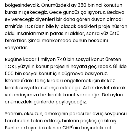
bölgesindeydik. Önümüzdeki ay 350 bininci konutun
kurasını çekeceğiz. Gece gündüz çalışıyoruz. Bedava
ev vereceğiz diyenleri bir daha gören duyan olmadı.
İzmir'de TOKİ'den bile iyi olacak dedikleri proje hüsran
oldu. İnsanlarımızın parasını aldılar, sonra yüz üstü
bıraktılar. Şimdi mahkemede bunun hesabını
veriyorlar.
Bugüne kadar 1 milyon 740 bin sosyal konut üreten
TOKİ, yüzyılın konut projesini hayata geçirecek. 81 ilde
500 bin sosyal konut için düğmeye basıyoruz.
İstanbul'daki fahiş kiraları engellemek için ilk kez
kiralık sosyal konut inşa edeceğiz. Artık devlet olarak
vatandaşımıza biz kiralık konut vereceğiz. Detayları
önümüzdeki günlerde paylaşacağız.
Yetimin, öksüzün, emekçinin parası bir avuç soyguncu
tarafından talan edilmiş, birilerin peşkeş çekilmiş.
Bunlar ortaya dökülünce CHP'nin başındaki zat