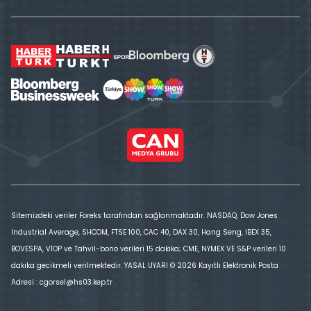
Sitemizdeki veriler Foreks tarafından sağlanmaktadır. NASDAQ, Dow Jones
Industrial Average, SHCOM, FTSE 100, CAC 40, DAX 30, Hang Seng, IBEX 35,
BOVESPA, VİOP ve Tahvil-bono verileri 15 dakika; CME, NYMEX VE S&P verileri 10
dakika gecikmeli verilmektedir. YASAL UYARI © 2026 Kayıtlı Elektronik Posta
Adresi : cgorsel@hs03.kep.tr