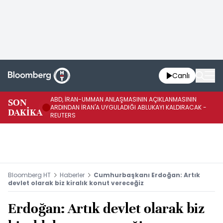
Canlı
ABD, İRAN-UMMAN ANLAŞMASININ AÇIKLANMASININ
AB
SON
ARDINDAN İRAN'A UYGULADIĞI ABLUKAYI KALDIRACAK -
GE
DAKİKA
REUTERS
UY
Bloomberg HT
Haberler
Cumhurbaşkanı Erdoğan: Artık
devlet olarak biz kiralık konut vereceğiz
Erdoğan: Artık devlet olarak biz