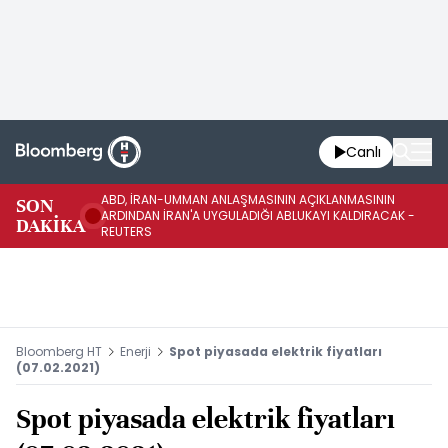
Canlı
ABD, İRAN-UMMAN ANLAŞMASININ AÇIKLANMASININ
AB
SON
ARDINDAN İRAN'A UYGULADIĞI ABLUKAYI KALDIRACAK -
GE
DAKİKA
REUTERS
UY
Bloomberg HT
Enerji
Spot piyasada elektrik fiyatları
(07.02.2021)
Spot piyasada elektrik fiyatları