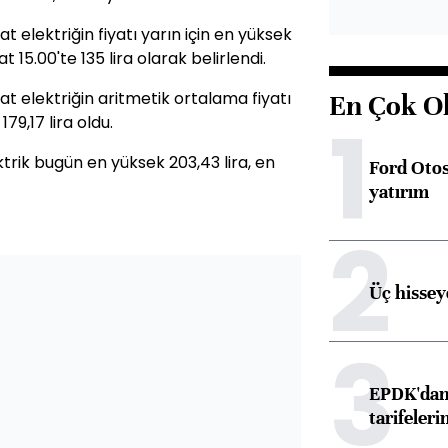
elektriğin fiyatı yarın için en yüksek
t 15.00'te 135 lira olarak belirlendi.
 elektriğin aritmetik ortalama fiyatı
En Çok O
1
 179,17 lira oldu.
rik bugün en yüksek 203,43 lira, en
Ford Otos
yatırım
2
Üç hisseye
3
EPDK'dan 
tarifeleri