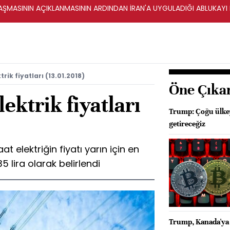
ŞMASININ AÇIKLANMASININ ARDINDAN İRAN'A UYGULADIĞI ABLUKAYI
rik fiyatları (13.01.2018)
Öne Çıka
ektrik fiyatları
Trump: Çoğu ülke
getireceğiz
 elektriğin fiyatı yarın için en
5 lira olarak belirlendi
Trump, Kanada'ya 