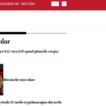
 KALDIRACAK -REUTERS
ABD DIŞİŞLERİ BAKANLIĞI
UYGULANACAK
nlar
ye %15 veya %20 genel gümrük vergisi
Bitcoin'de yeni rekor
yüzde 35 tarife uygulanacağını duyurdu