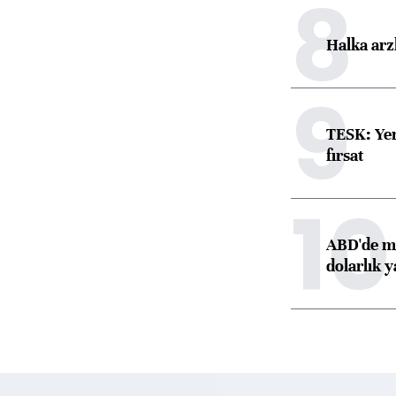
8
Halka arz
9
TESK: Yen
fırsat
10
ABD'de ma
dolarlık y