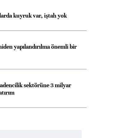
larda kuyruk var, iştah yok
iden yapılandırılma önemli bir
dencilik sektörüne 3 milyar
atırım