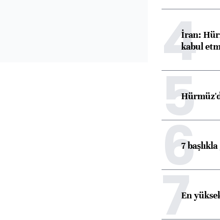
4
İran: Hür
kabul etm
5
Hürmüz'de
6
7 başlıkla
7
En yüksek