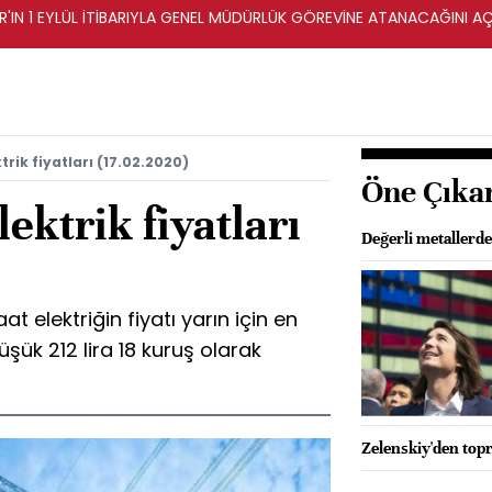
AR'IN 1 EYLÜL İTİBARIYLA GENEL MÜDÜRLÜK GÖREVİNE ATANACAĞINI AÇ
rik fiyatları (17.02.2020)
Öne Çıka
ektrik fiyatları
Değerli metallerd
 elektriğin fiyatı yarın için en
üşük 212 lira 18 kuruş olarak
Zelenskiy'den to