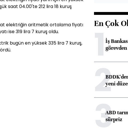
şük saat 04.00'te 212 lira 18 kuruş
En Çok O
 elektriğin aritmetik ortalama fiyatı
1
yatı ise 319 lira 7 kuruş oldu.
İş Banka
rik bugün en yüksek 335 lira 7 kuruş,
görevden 
gördü.
2
BDDK'den 
yeni düz
3
ABD tarım
sürpriz