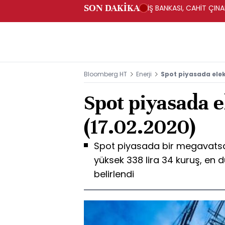
SON DAKİKA
İŞ BANKASI, CAHİT ÇIN
Bloomberg HT
Enerji
Spot piyasada elekt
Spot piyasada el
(17.02.2020)
Spot piyasada bir megavatsaat
yüksek 338 lira 34 kuruş, en d
belirlendi