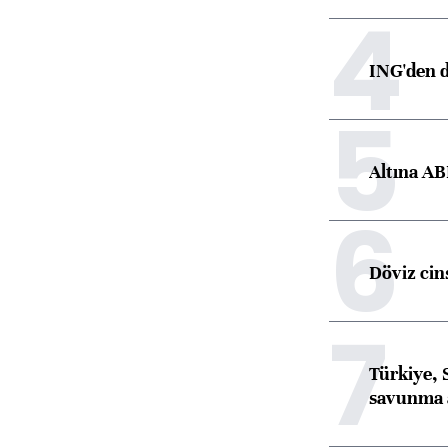
4
ING'den d
5
Altına AB
6
Döviz cins
7
Türkiye, 
savunma 