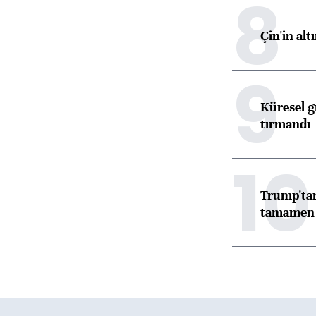
8
Çin'in alt
9
Küresel gı
tırmandı
10
Trump'tan
tamamen o