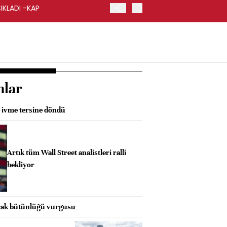
IKLADI -KAP
İŞ BANKASI, GENEL MÜDÜ
nlar
e ivme tersine döndü
Artık tüm Wall Street analistleri ralli
bekliyor
prak bütünlüğü vurgusu