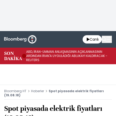
Canlı
ABD, İRAN-UMMAN ANLAŞMASININ AÇIKLANMASININ
AB
SON
ARDINDAN İRAN'A UYGULADIĞI ABLUKAYI KALDIRACAK -
GE
DAKİKA
REUTERS
UY
Bloomberg HT
Haberler
Spot piyasada elektrik fiyatları
(19.08.18)
Spot piyasada elektrik fiyatları