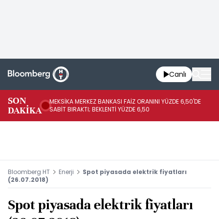
Canlı
SON
MEKSİKA MERKEZ BANKASI FAİZ ORANINI YÜZDE 6,50'DE
OY
DAKİKA
SABİT BIRAKTI; BEKLENTİ YÜZDE 6,50
AÇ
Bloomberg HT
Enerji
Spot piyasada elektrik fiyatları
(26.07.2018)
Spot piyasada elektrik fiyatları