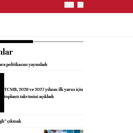
TRUMP: WARSH OLDUKÇA 
nlar
ra politikasını yayımladı
TCMB, 2026 ve 2027 yılının ilk yarısı için
toplantı takvimini açıkladı
jlı” çıkmak