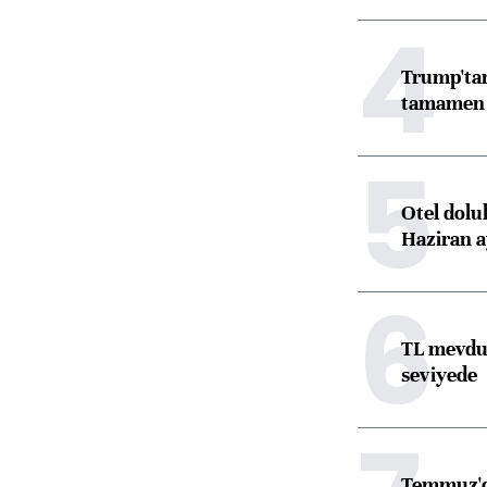
4
Trump'tan
tamamen o
5
Otel dolu
Haziran a
6
TL mevdua
seviyede
Temmuz'da