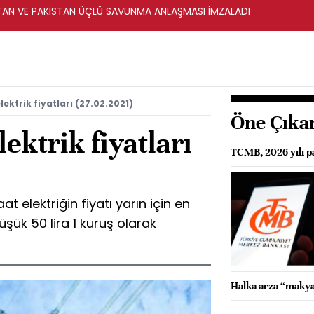
STAN VE PAKİSTAN ÜÇLÜ SAVUNMA ANLAŞMASI İMZALADI
ektrik fiyatları (27.02.2021)
Öne Çıka
ektrik fiyatları
TCMB, 2026 yılı pa
 elektriğin fiyatı yarın için en
üşük 50 lira 1 kuruş olarak
Halka arza “makya