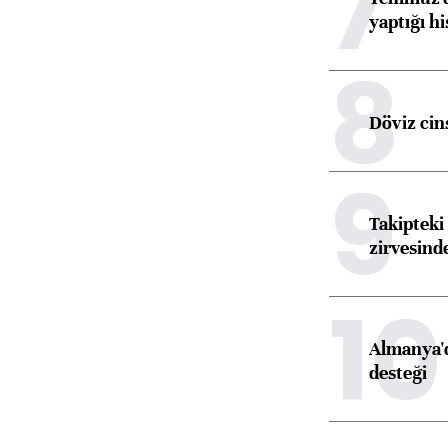
7
yaptığı hi
8
Döviz cins
9
Takipteki 
zirvesind
10
Almanya'd
desteği