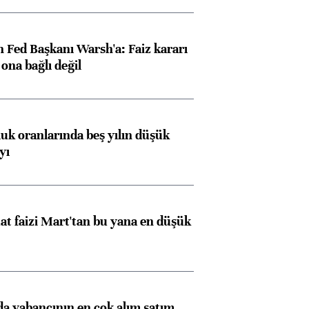
 Fed Başkanı Warsh'a: Faiz kararı
na bağlı değil
luk oranlarında beş yılın düşük
yı
t faizi Mart'tan bu yana en düşük
 yabancının en çok alım satım