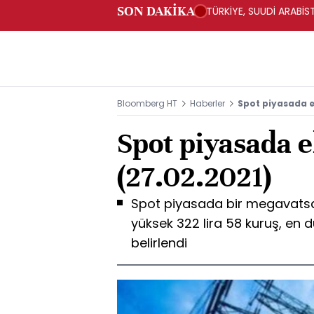
SON DAKİKA
TÜRKİYE, SUUDİ ARABİ
Bloomberg HT
Haberler
Spot piyasada el
Spot piyasada el
(27.02.2021)
Spot piyasada bir megavatsaat
yüksek 322 lira 58 kuruş, en d
belirlendi