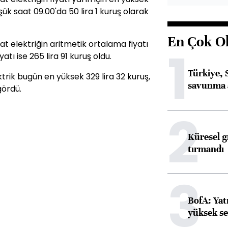
şük saat 09.00'da 50 lira 1 kuruş olarak
En Çok O
 elektriğin aritmetik ortalama fiyatı
1
yatı ise 265 lira 91 kuruş oldu.
Türkiye, 
rik bugün en yüksek 329 lira 32 kuruş,
savunma 
gördü.
2
Küresel gı
tırmandı
3
BofA: Yatı
yüksek se