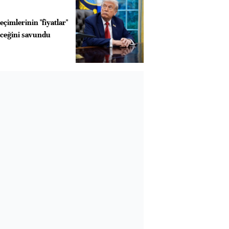
çimlerinin "fiyatlar"
eceğini savundu