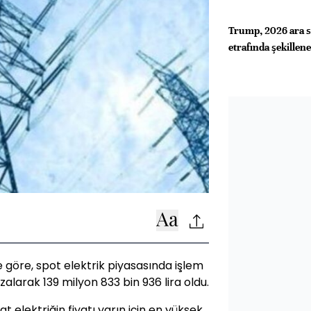
Trump, 2026 ara se
etrafında şekillen
ne göre, spot elektrik piyasasında işlem
larak 139 milyon 833 bin 936 lira oldu.
elektriğin fiyatı yarın için en yüksek