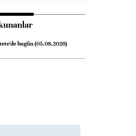
kunanlar
Almanya, Commerzbank
Ba
zete'de bugün (05.08.2026)
konusunda Unicredit ile
me
görüşmelere hazırlanıyor
ngıçları