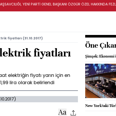
ŞSAVCILIĞI, YENİ PARTİ GENEL BAŞKANI ÖZGÜR ÖZEL HAKKINDA FEZ
İ
rik fiyatları (31.10.2017)
Öne Çıka
ektrik fiyatları
Şimşek: Ekonomi 
 elektriğin fiyatı yarın için en
,99 lira olarak belirlendi
New York'taki Türk