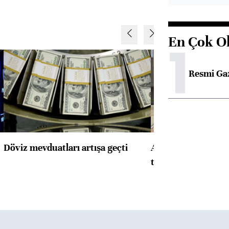
En Çok O
1
Resmi Ga
Döviz mevduatları artışa geçti
ABD'de konut başla
toparlandı