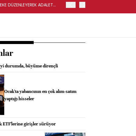
LEKE DÜZENLEYEREK ADALET
YENİ PARTİ GENEL BAŞKA
nlar
iyi durumda, büyüme dirençli
Ocak'ta yabancının en çok alım-satım
yaptığı hisseler
 ETF'lerine girişler sürüyor