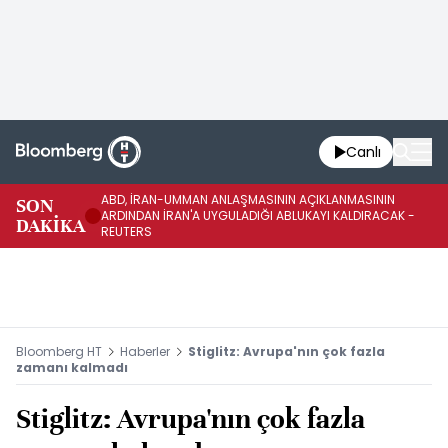
Canlı
ABD, İRAN-UMMAN ANLAŞMASININ AÇIKLANMASININ
AB
SON
ARDINDAN İRAN'A UYGULADIĞI ABLUKAYI KALDIRACAK -
GE
DAKİKA
REUTERS
UY
Bloomberg HT
Haberler
Stiglitz: Avrupa'nın çok fazla
zamanı kalmadı
Stiglitz: Avrupa'nın çok fazla