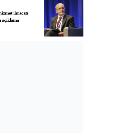
hizmet ihracatı
in açıklama