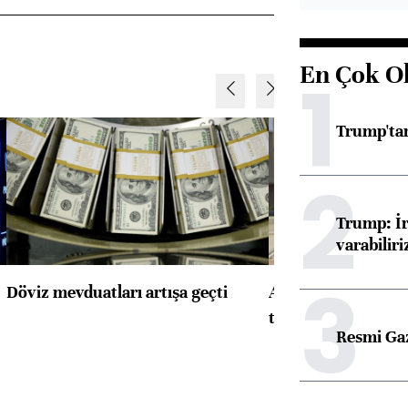
En Çok O
1
Trump'tan
2
Trump: İr
varabiliri
3
Döviz mevduatları artışa geçti
ABD'de konut başla
toparlandı
Resmi Ga