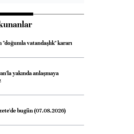
kunanlar
 "doğumla vatandaşlık" kararı
Almanya, Commerzbank
Ba
konusunda Unicredit ile
me
görüşmelere hazırlanıyor
an'la yakında anlaşmaya
z
ngıçları
zete'de bugün (07.08.2026)