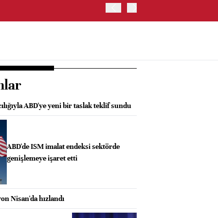
OYAK ÇİMENTO İKİNCİ ÇEY
nlar
ılığıyla ABD'ye yeni bir taslak teklif sundu
ABD'de ISM imalat endeksi sektörde
genişlemeye işaret etti
yon Nisan'da hızlandı