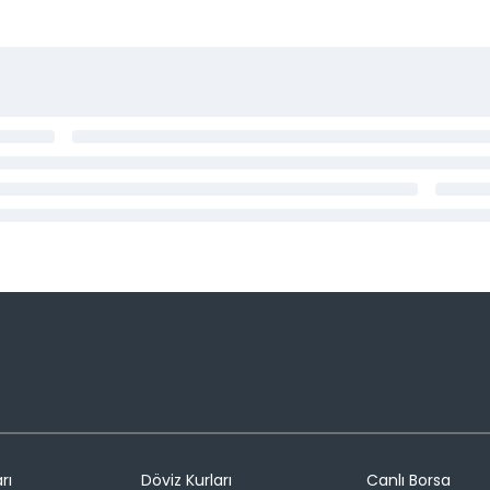
rı
Döviz Kurları
Canlı Borsa