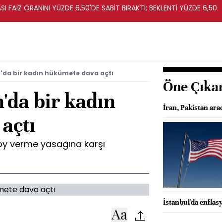
I FAİZ ORANINI YÜZDE 6,50'DE SABİT BIRAKTI; BEKLENTİ YÜZDE 6,50
'da bir kadın hükümete dava açtı
Öne Çıka
'da bir kadın
İran, Pakistan arac
açtı
 oy verme yasağına karşı
İstanbul'da enflas